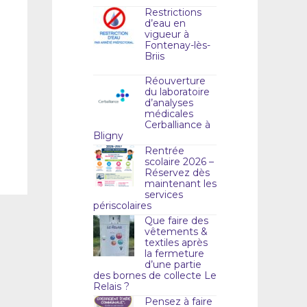
Restrictions
d’eau en
vigueur à
Fontenay-lès-
Briis
Réouverture
du laboratoire
d’analyses
médicales
Cerballiance à
Bligny
Rentrée
scolaire 2026 –
Réservez dès
maintenant les
services
périscolaires
Que faire des
vêtements &
textiles après
la fermeture
d’une partie
des bornes de collecte Le
Relais ?
Pensez à faire