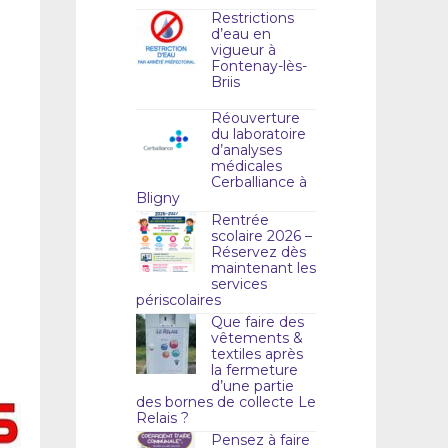
Restrictions
d’eau en
vigueur à
Fontenay-lès-
Briis
Réouverture
du laboratoire
d’analyses
médicales
Cerballiance à
Bligny
Rentrée
scolaire 2026 –
Réservez dès
maintenant les
services
périscolaires
Que faire des
vêtements &
textiles après
la fermeture
d’une partie
des bornes de collecte Le
Relais ?
Pensez à faire