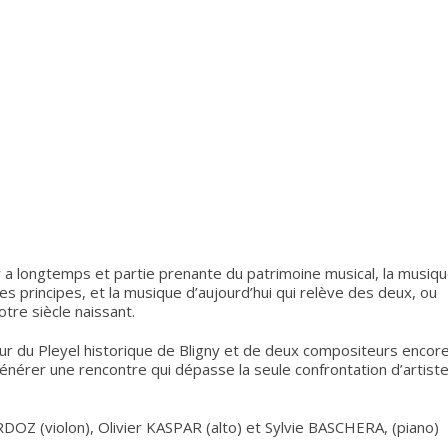
l y a longtemps et partie prenante du patrimoine musical, la musiq
s principes, et la musique d’aujourd’hui qui relève des deux, ou
notre siècle naissant.
ur du Pleyel historique de Bligny et de deux compositeurs encor
générer une rencontre qui dépasse la seule confrontation d’artist
Z (violon), Olivier KASPAR (alto) et Sylvie BASCHERA, (piano)