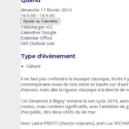
dimanche 17 février 2019
16 h 00 - 18 h 00
Ajouter au Calendrier
Télécharger ICS
Calendrier Google
iCalendar
Office
365
Outlook Live
Type d'évènement
Culture
Il ne faut pas confondre la musique classique, écrite i
contemporaine issue du XXe siècle et basée sur d’autre
d’aucuns, mais allie la rigueur classique à la liberté de 
“Un Dimanche à Blignyʺ entame là son cycle 2019, auto
connus, mais combien significatifs, avec l’ambition de 
d’un public, des deux côtés du 4e mur.
Avec Laura PRESTI (mezzo-soprano), Jean-Luc RICHARDO