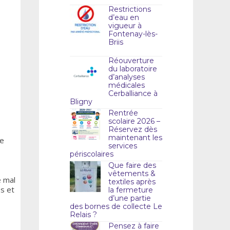
Restrictions
d’eau en
vigueur à
Fontenay-lès-
Briis
Réouverture
du laboratoire
d’analyses
médicales
Cerballiance à
Bligny
Rentrée
scolaire 2026 –
Réservez dès
maintenant les
ue
services
périscolaires
Que faire des
vêtements &
e mal
textiles après
es et
la fermeture
d’une partie
des bornes de collecte Le
Relais ?
Pensez à faire