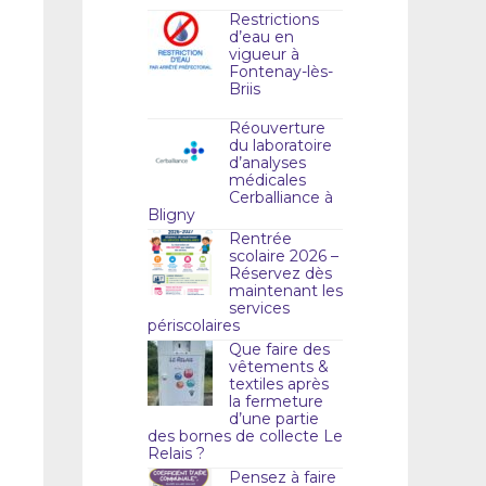
Restrictions
d’eau en
vigueur à
Fontenay-lès-
Briis
Réouverture
du laboratoire
d’analyses
médicales
Cerballiance à
Bligny
Rentrée
scolaire 2026 –
Réservez dès
maintenant les
services
périscolaires
Que faire des
vêtements &
textiles après
la fermeture
d’une partie
des bornes de collecte Le
Relais ?
Pensez à faire