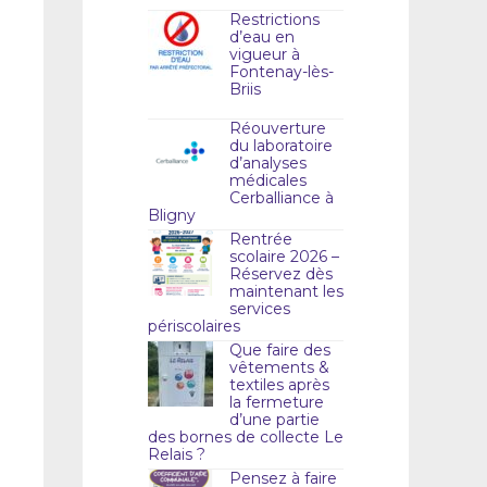
Restrictions
d’eau en
vigueur à
Fontenay-lès-
Briis
Réouverture
du laboratoire
d’analyses
médicales
Cerballiance à
Bligny
Rentrée
scolaire 2026 –
Réservez dès
maintenant les
services
périscolaires
Que faire des
vêtements &
textiles après
la fermeture
d’une partie
des bornes de collecte Le
Relais ?
Pensez à faire