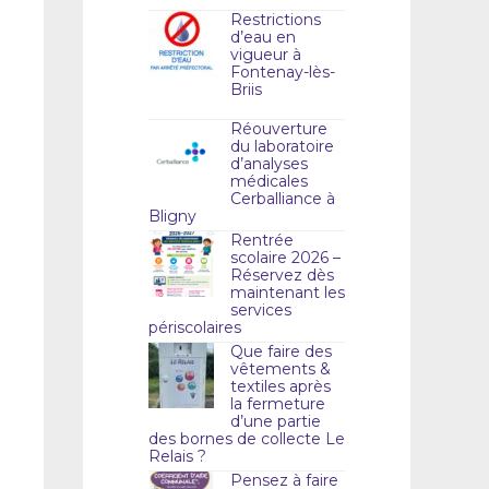
Restrictions
d’eau en
vigueur à
Fontenay-lès-
Briis
Réouverture
du laboratoire
d’analyses
médicales
Cerballiance à
Bligny
Rentrée
scolaire 2026 –
Réservez dès
maintenant les
services
périscolaires
Que faire des
vêtements &
textiles après
la fermeture
d’une partie
des bornes de collecte Le
Relais ?
Pensez à faire