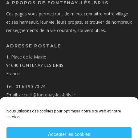
A PROPOS DE FONTENAY-LÈS-BRIIS
Ces pages vous permettront de mieux connaître notre village
et ses hameaux, leur vie, leurs projets, et trouver de nombreux
renseignements de la vie courante, souvent utiles.
ADRESSE POSTALE
1, Place de la Mairie
91640 FONTENAY LES BRIIS
France
Tél : 01 64 90 70 74
Email:
accueil@fontenay-les-briis.fr
Nous utilisons des cookies pour optimiser notre site web et notre
service.
Accepter les cookies
PLAN D’ACCÈS
NOUS CONTACTER
MENTIONS