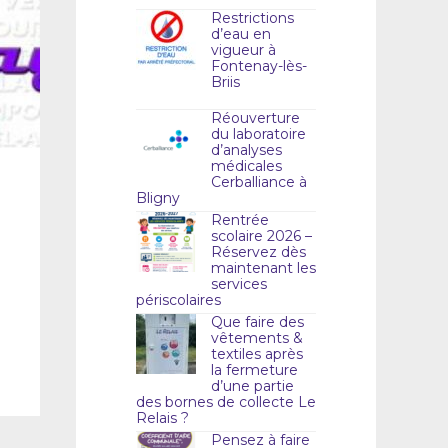
Restrictions
d’eau en
vigueur à
Fontenay-lès-
Briis
Réouverture
du laboratoire
d’analyses
médicales
Cerballiance à
Bligny
Rentrée
scolaire 2026 –
Réservez dès
maintenant les
services
périscolaires
Que faire des
vêtements &
textiles après
la fermeture
d’une partie
des bornes de collecte Le
Relais ?
Pensez à faire