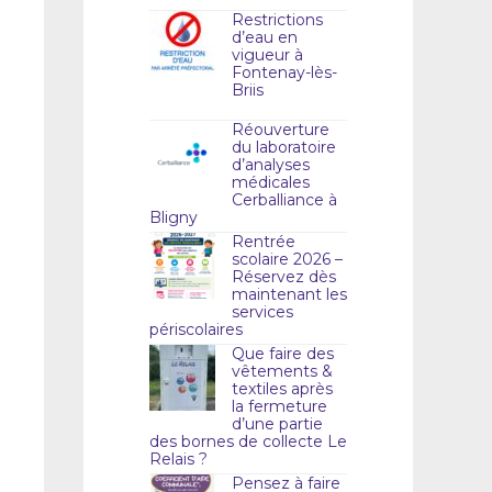
Restrictions
d’eau en
vigueur à
Fontenay-lès-
Briis
Réouverture
du laboratoire
d’analyses
médicales
Cerballiance à
Bligny
Rentrée
scolaire 2026 –
Réservez dès
maintenant les
services
périscolaires
Que faire des
vêtements &
textiles après
la fermeture
d’une partie
des bornes de collecte Le
Relais ?
Pensez à faire