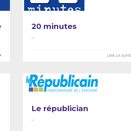
e
20 minutes
...
LIRE LA SUIT
Le républician
...