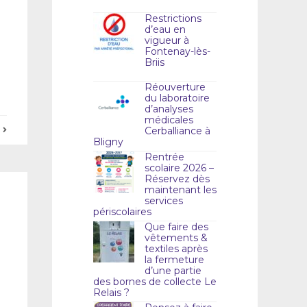
Restrictions
d’eau en
vigueur à
Fontenay-lès-
Briis
Réouverture
du laboratoire
d’analyses
médicales
E
Cerballiance à
Bligny
Rentrée
scolaire 2026 –
Réservez dès
maintenant les
services
périscolaires
Que faire des
vêtements &
textiles après
la fermeture
d’une partie
des bornes de collecte Le
Relais ?