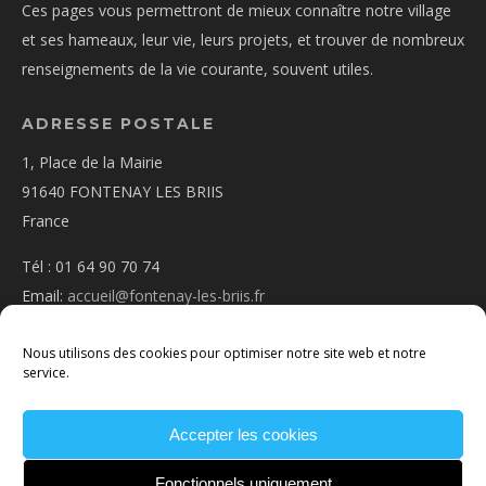
Ces pages vous permettront de mieux connaître notre village
et ses hameaux, leur vie, leurs projets, et trouver de nombreux
renseignements de la vie courante, souvent utiles.
ADRESSE POSTALE
1, Place de la Mairie
91640 FONTENAY LES BRIIS
France
Tél : 01 64 90 70 74
Email:
accueil@fontenay-les-briis.fr
Nous utilisons des cookies pour optimiser notre site web et notre
service.
Accepter les cookies
PLAN D’ACCÈS
NOUS CONTACTER
MENTIONS
LÉGALES
POLITIQUE DE COOKIES
CONDITIONS
Fonctionnels uniquement