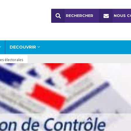
RECHERCHER
NOUS C
DECOUVRIR
es électorales