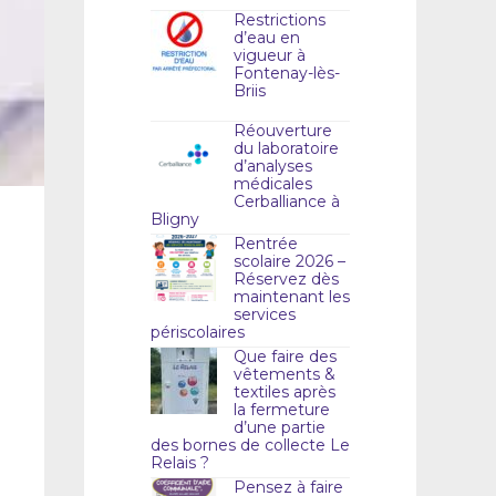
Restrictions
d’eau en
vigueur à
Fontenay-lès-
Briis
Réouverture
du laboratoire
d’analyses
médicales
Cerballiance à
Bligny
Rentrée
scolaire 2026 –
Réservez dès
maintenant les
services
périscolaires
Que faire des
vêtements &
textiles après
la fermeture
d’une partie
des bornes de collecte Le
Relais ?
Pensez à faire