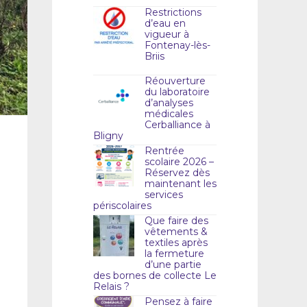
Restrictions
d’eau en
vigueur à
Fontenay-lès-
Briis
Réouverture
du laboratoire
d’analyses
médicales
Cerballiance à
Bligny
Rentrée
scolaire 2026 –
Réservez dès
maintenant les
services
périscolaires
Que faire des
vêtements &
textiles après
la fermeture
d’une partie
des bornes de collecte Le
Relais ?
Pensez à faire