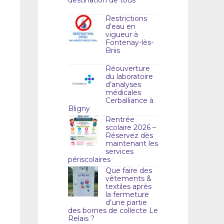
Restrictions
d’eau en
vigueur à
Fontenay-lès-
Briis
Réouverture
du laboratoire
d’analyses
médicales
Cerballiance à
Bligny
Rentrée
scolaire 2026 –
Réservez dès
maintenant les
services
périscolaires
Que faire des
vêtements &
textiles après
la fermeture
d’une partie
des bornes de collecte Le
Relais ?