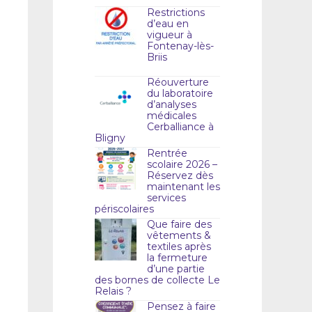
Restrictions
d’eau en
vigueur à
Fontenay-lès-
Briis
Réouverture
du laboratoire
d’analyses
médicales
Cerballiance à
Bligny
Rentrée
scolaire 2026 –
Réservez dès
maintenant les
services
périscolaires
Que faire des
vêtements &
textiles après
la fermeture
d’une partie
des bornes de collecte Le
Relais ?
Pensez à faire