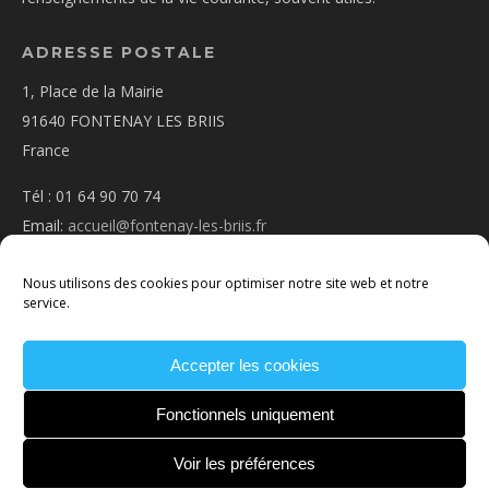
ADRESSE POSTALE
1, Place de la Mairie
91640 FONTENAY LES BRIIS
France
Tél : 01 64 90 70 74
Email:
accueil@fontenay-les-briis.fr
Nous utilisons des cookies pour optimiser notre site web et notre
service.
PLAN D’ACCÈS
Accepter les cookies
NOUS CONTACTER
MENTIONS
LÉGALES
POLITIQUE DE COOKIES
CONDITIONS
Fonctionnels uniquement
GÉNÉRALES
Voir les préférences