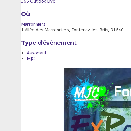
365
Outlook Live
Où
Marronniers
1 Allée des Marronniers, Fontenay-lès-Briis, 91640
Type d'évènement
Associatif
MJC