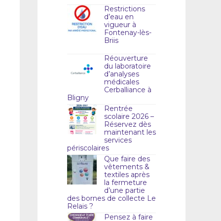
Restrictions
d’eau en
vigueur à
Fontenay-lès-
Briis
Réouverture
du laboratoire
d’analyses
médicales
Cerballiance à
Bligny
Rentrée
scolaire 2026 –
Réservez dès
maintenant les
services
périscolaires
Que faire des
vêtements &
textiles après
la fermeture
d’une partie
des bornes de collecte Le
Relais ?
Pensez à faire