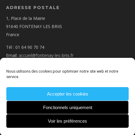
ADRESSE POSTALE
1, Place de la Mairie
91640 FONTENAY LES BRIIS
France
Tél : 01 64 90 70 74
Email:
accueil@fontenay-les-briis.fr
Nous utilisons des cookies pour optimiser notre site web et notre
service.
Accepter les cookies
PLAN D’ACCÈS
NOUS CONTACTER
MENTIONS
LÉGALES
POLITIQUE DE COOKIES
CONDITIONS
Fonctionnels uniquement
GÉNÉRALES
Voir les préférences