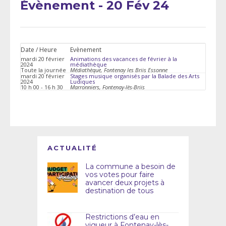
Évènement - 20 Fév 24
Date / Heure
Evènement
mardi 20 février
Animations des vacances de février à la
2024
médiathèque
Toute la journée
Médiathèque, Fontenay les Briis Essonne
mardi 20 février
Stages musique organisés par la Balade des Arts
2024
Ludiques
10 h 00 - 16 h 30
Marronniers, Fontenay-lès-Briis
ACTUALITÉ
La commune a besoin de
vos votes pour faire
avancer deux projets à
destination de tous
Restrictions d’eau en
vigueur à Fontenay-lès-