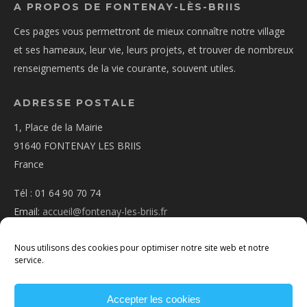
A PROPOS DE FONTENAY-LÈS-BRIIS
Ces pages vous permettront de mieux connaître notre village
et ses hameaux, leur vie, leurs projets, et trouver de nombreux
renseignements de la vie courante, souvent utiles.
ADRESSE POSTALE
1, Place de la Mairie
91640 FONTENAY LES BRIIS
France
Tél : 01 64 90 70 74
Email:
accueil@fontenay-les-briis.fr
Nous utilisons des cookies pour optimiser notre site web et notre
service.
Accepter les cookies
PLAN D’ACCÈS
NOUS CONTACTER
MENTIONS