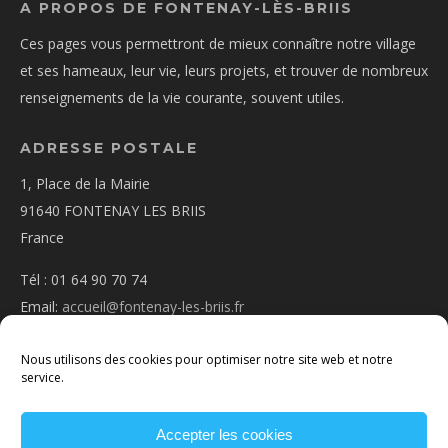
A PROPOS DE FONTENAY-LÈS-BRIIS
Ces pages vous permettront de mieux connaître notre village
et ses hameaux, leur vie, leurs projets, et trouver de nombreux
renseignements de la vie courante, souvent utiles.
ADRESSE POSTALE
1, Place de la Mairie
91640 FONTENAY LES BRIIS
France
Tél : 01 64 90 70 74
Email:
accueil@fontenay-les-briis.fr
Nous utilisons des cookies pour optimiser notre site web et notre
service.
Accepter les cookies
PLAN D’ACCÈS
NOUS CONTACTER
MENTIONS