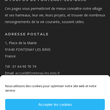
Ces pages vous permettront de mieux connaître notre village
et ses hameaux, leur vie, leurs projets, et trouver de nombreux
renseignements de la vie courante, souvent utiles.
ADRESSE POSTALE
1, Place de la Mairie
91640 FONTENAY LES BRIIS
France
Tél : 01 64 90 70 74
Email:
accueil@fontenay-les-briis.fr
Nous utilisons des cookies pour optimiser notre site web et notre
service.
Accepter les cookies
PLAN D’ACCÈS
NOUS CONTACTER
MENTIONS